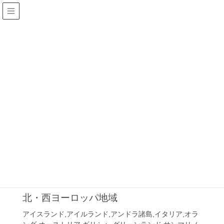
HOME
GR
GR
2017年6月7日
AD
北・西ヨーロッパ地域
アイスランド,アイルランド,アンドラ諸島,イタリア,オラ