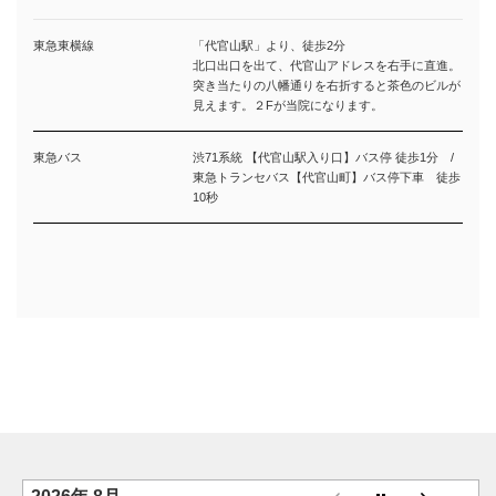
東急東横線
「代官山駅」より、徒歩2分
北口出口を出て、代官山アドレスを右手に直進。
突き当たりの八幡通りを右折すると茶色のビルが
見えます。２Fが当院になります。
東急バス
渋71系統 【代官山駅入り口】バス停 徒歩1分 /
東急トランセバス【代官山町】バス停下車 徒歩
10秒