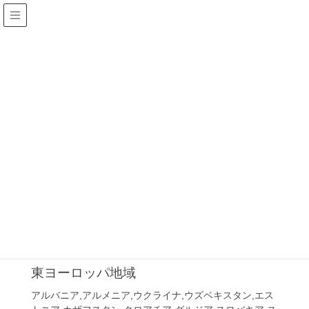
HOME
HU
HU
2017年6月7日
AL
東ヨーロッパ地域
アルバニア,アルメニア,ウクライナ,ウズベキスタン,エス