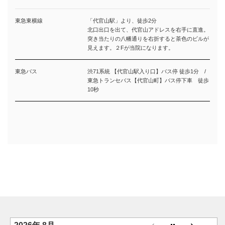
東急東横線
「代官山駅」より、徒歩2分
北口出口を出て、代官山アドレスを右手に直進。
突き当たりの八幡通りを右折すると茶色のビルが
見えます。２Fが当院になります。
東急バス
渋71系統 【代官山駅入り口】バス停 徒歩1分 /
東急トランセバス【代官山町】バス停下車 徒歩
10秒