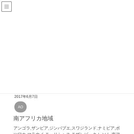
HOME
MU
MU
2017年6月7日
AO
南アフリカ地域
アンゴラ,ザンビア,ジンバブエ,スワジランド,ナミビア,ボ