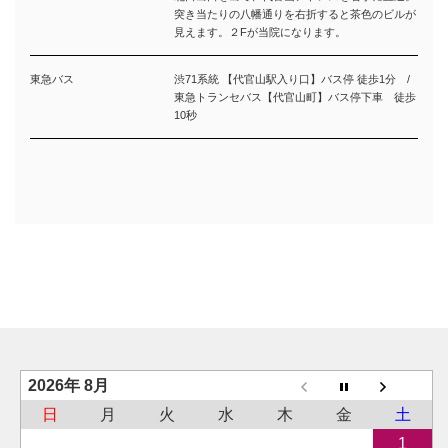
突き当たりの八幡通りを右折すると茶色のビルが
見えます。２Fが当院になります。
東急バス
渋71系統 【代官山駅入り口】バス停 徒歩1分 /
東急トランセバス【代官山町】バス停下車 徒歩
10秒
2026年 8月
日
月
火
水
木
金
土
1