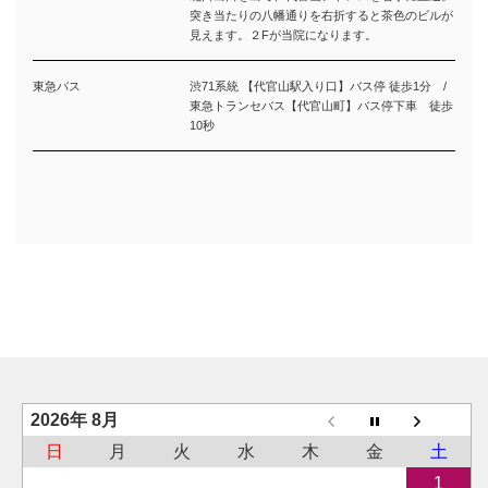
突き当たりの八幡通りを右折すると茶色のビルが
見えます。２Fが当院になります。
東急バス
渋71系統 【代官山駅入り口】バス停 徒歩1分 /
東急トランセバス【代官山町】バス停下車 徒歩
10秒
2026年 8月
日
月
火
水
木
金
土
1