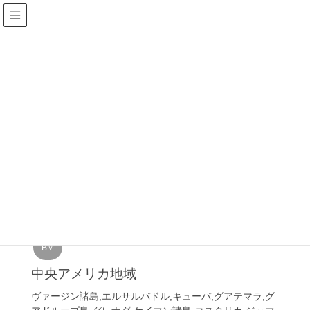
HOME
GP
GP
2017年6月7日
BM
中央アメリカ地域
ヴァージン諸島,エルサルバドル,キューバ,グアテマラ,グ