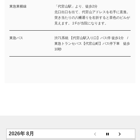
東急東横線
「代官山駅」より、徒歩2分
北口出口を出て、代官山アドレスを右手に直進。
突き当たりの八幡通りを右折すると茶色のビルが
見えます。２Fが当院になります。
東急バス
渋71系統 【代官山駅入り口】バス停 徒歩1分 /
東急トランセバス【代官山町】バス停下車 徒歩
10秒
2026年 8月