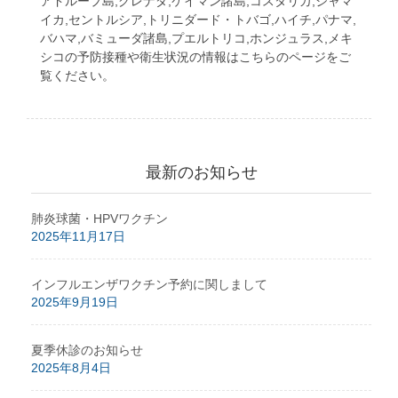
アドループ島,グレナダ,ケイマン諸島,コスタリカ,ジャマ
イカ,セントルシア,トリニダード・トバゴ,ハイチ,パナマ,
バハマ,バミューダ諸島,プエルトリコ,ホンジュラス,メキ
シコの予防接種や衛生状況の情報はこちらのページをご
覧ください。
最新のお知らせ
肺炎球菌・HPVワクチン
2025年11月17日
インフルエンザワクチン予約に関しまして
2025年9月19日
夏季休診のお知らせ
2025年8月4日