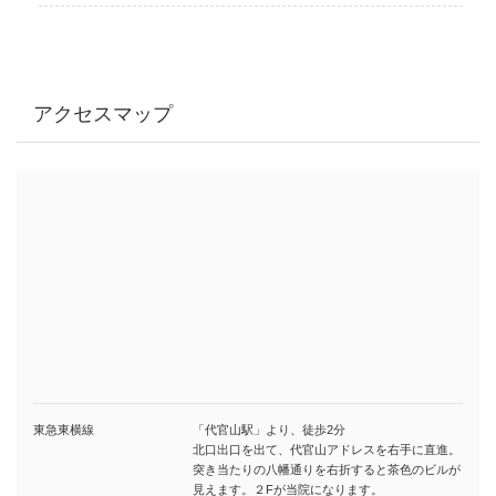
アクセスマップ
東急東横線
「代官山駅」より、徒歩2分
北口出口を出て、代官山アドレスを右手に直進。
突き当たりの八幡通りを右折すると茶色のビルが
見えます。２Fが当院になります。