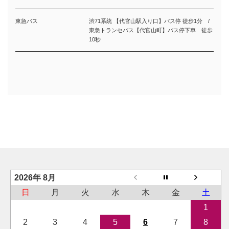
東急バス
渋71系統 【代官山駅入り口】バス停 徒歩1分 /
東急トランセバス【代官山町】バス停下車 徒歩
10秒
2026年 8月
日
月
火
水
木
金
土
1
2
3
4
5
6
7
8