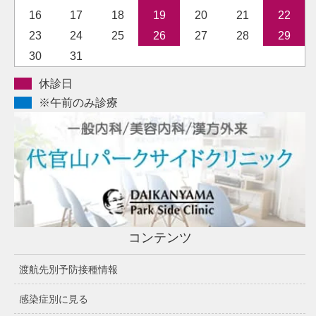
16
17
18
19
20
21
22
23
24
25
26
27
28
29
30
31
休診日
※午前のみ診療
コンテンツ
渡航先別予防接種情報
感染症別に見る