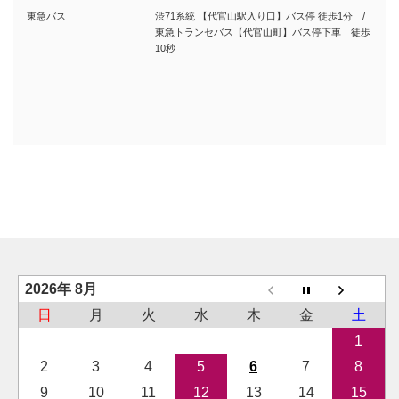
東急バス
渋71系統 【代官山駅入り口】バス停 徒歩1分 /
東急トランセバス【代官山町】バス停下車 徒歩
10秒
2026年 8月
日
月
火
水
木
金
土
1
2
3
4
5
6
7
8
9
10
11
12
13
14
15