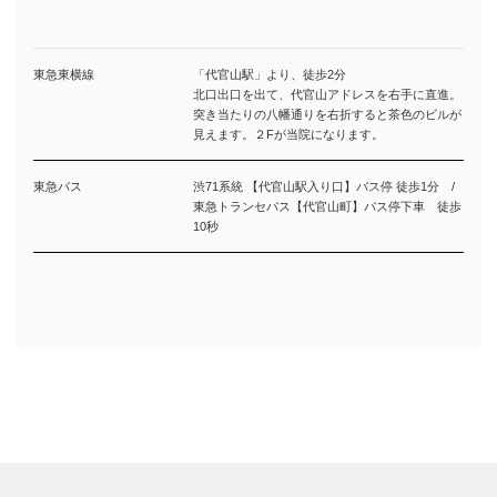
東急東横線
「代官山駅」より、徒歩2分
北口出口を出て、代官山アドレスを右手に直進。
突き当たりの八幡通りを右折すると茶色のビルが
見えます。２Fが当院になります。
東急バス
渋71系統 【代官山駅入り口】バス停 徒歩1分 /
東急トランセバス【代官山町】バス停下車 徒歩
10秒