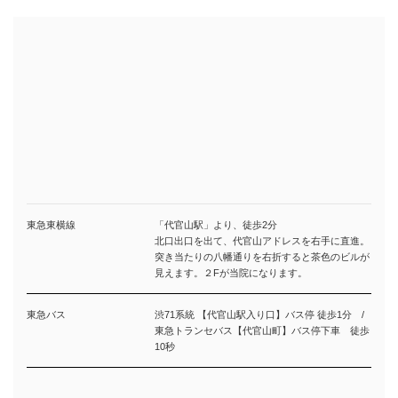
東急東横線
「代官山駅」より、徒歩2分
北口出口を出て、代官山アドレスを右手に直進。
突き当たりの八幡通りを右折すると茶色のビルが
見えます。２Fが当院になります。
東急バス
渋71系統 【代官山駅入り口】バス停 徒歩1分 /
東急トランセバス【代官山町】バス停下車 徒歩
10秒