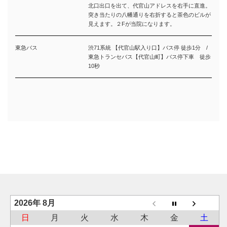
北口出口を出て、代官山アドレスを右手に直進。
突き当たりの八幡通りを右折すると茶色のビルが
見えます。２Fが当院になります。
東急バス
渋71系統 【代官山駅入り口】バス停 徒歩1分 /
東急トランセバス【代官山町】バス停下車 徒歩
10秒
2026年 8月
日
月
火
水
木
金
土