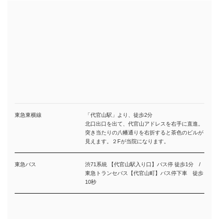
東急東横線
「代官山駅」より、徒歩2分
北口出口を出て、代官山アドレスを右手に直進。
突き当たりの八幡通りを右折すると茶色のビルが
見えます。２Fが当院になります。
東急バス
渋71系統 【代官山駅入り口】バス停 徒歩1分 /
東急トランセバス【代官山町】バス停下車 徒歩
10秒