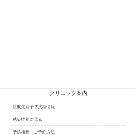
南アフリカ地域
北・西ヨーロッパ地域
東ヨーロッパ地域
ロシア地域
北アメリカ地域
中央アメリカ地域
クリニック案内
渡航先別予防接種情報
感染症別に見る
予防接種・ご予約方法