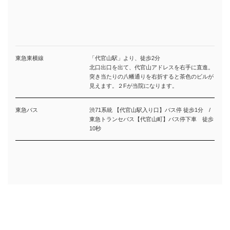
東急東横線
「代官山駅」より、徒歩2分
北口出口を出て、代官山アドレスを右手に直進。
突き当たりの八幡通りを右折すると茶色のビルが
見えます。２Fが当院になります。
東急バス
渋71系統 【代官山駅入り口】バス停 徒歩1分 /
東急トランセバス【代官山町】バス停下車 徒歩
10秒