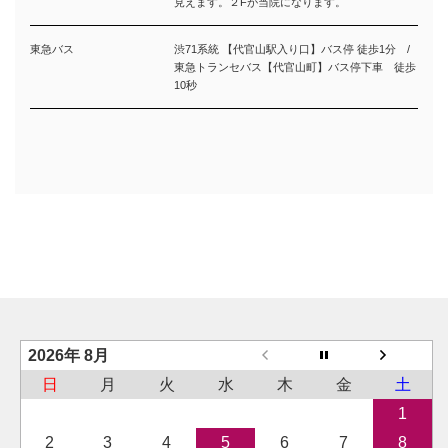
見えます。２Fが当院になります。
東急バス
渋71系統 【代官山駅入り口】バス停 徒歩1分 /
東急トランセバス【代官山町】バス停下車 徒歩
10秒
2026年 8月
日
月
火
水
木
金
土
1
2
3
4
5
6
7
8