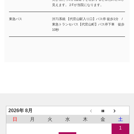
見えます。２Fが当院になります。
東急バス
渋71系統 【代官山駅入り口】バス停 徒歩1分 /
東急トランセバス【代官山町】バス停下車 徒歩
10秒
2026年 8月
日
月
火
水
木
金
土
1