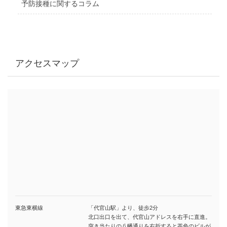
予防接種に関するコラム
アクセスマップ
東急東横線
「代官山駅」より、徒歩2分
北口出口を出て、代官山アドレスを右手に直進。
突き当たりの八幡通りを右折すると茶色のビルが