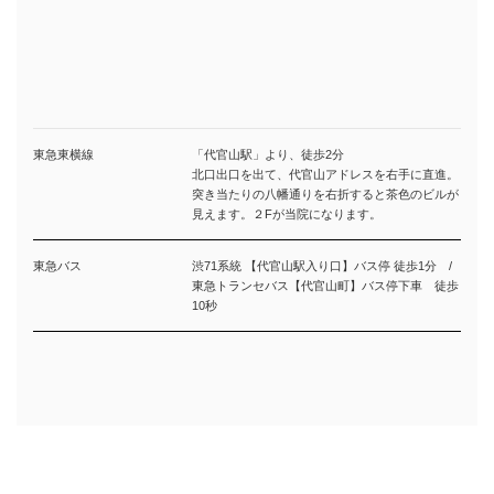
東急東横線
「代官山駅」より、徒歩2分
北口出口を出て、代官山アドレスを右手に直進。
突き当たりの八幡通りを右折すると茶色のビルが
見えます。２Fが当院になります。
東急バス
渋71系統 【代官山駅入り口】バス停 徒歩1分 /
東急トランセバス【代官山町】バス停下車 徒歩
10秒